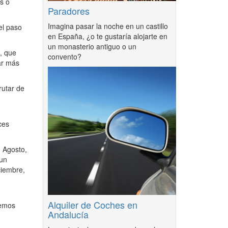
s o
Paradores
Imagina pasar la noche en un castillo
el paso
en España, ¿o te gustaría alojarte en
un monasterio antiguo o un
, que
convento?
ar más
rutar de
ces
n Agosto,
 un
ciembre,
Alquiler de Coches en
remos
Andalucía