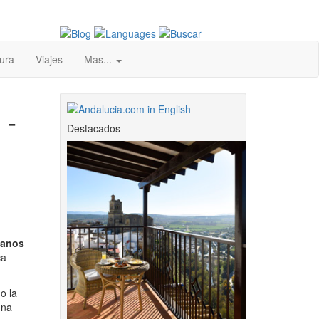
ura
Viajes
Mas...
 -
Destacados
manos
ca
o la
una