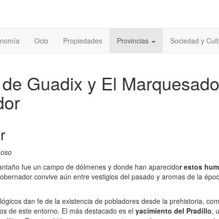
onomía
Ocio
Propiedades
Provincias
Sociedad y Cult
de Guadix y El Marquesado
dor
r
moso
 antaño fue un campo de dólmenes y donde han aparecido
r estos hu
Gobernador convive aún entre vestigios del pasado y aromas de la épo
ógicos dan fe de la existencia de pobladores desde la prehistoria, com
ios de este entorno. El más destacado es el
yacimiento del Pradillo
, 