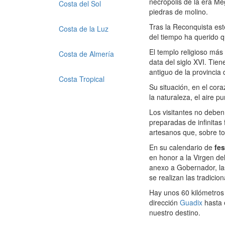
necrópolis de la era M
Costa del Sol
piedras de molino.
Tras la Reconquista es
Costa de la Luz
del tiempo ha querido q
El templo religioso má
Costa de Almería
data del siglo XVI. Tie
antiguo de la provincia
Costa Tropical
Su situación, en el cora
la naturaleza, el aire pu
Los visitantes no deben
preparadas de infinitas 
artesanos que, sobre t
En su calendario de
fes
en honor a la Virgen de
anexo a Gobernador, las 
se realizan las tradici
Hay unos 60 kilómetros e
dirección
Guadix
hasta 
nuestro destino.