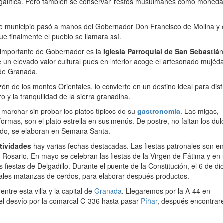
egalítica. Pero también se conservan restos musulmanes como moneda
te municipio pasó a manos del Gobernador Don Francisco de Molina y 
ue finalmente el pueblo se llamara así.
s importante de Gobernador es la
Iglesia Parroquial de San Sebastiá
n
ne un elevado valor cultural pues en interior acoge el artesonado mujéd
 de Granada.
zón de los montes Orientales, lo convierte en un destino ideal para disf
ro y la tranquilidad de la sierra granadina.
 marchar sin probar los platos típicos de su
gastronomía
. Las migas,
formas, son el plato estrella en sus menús. De postre, no faltan los dul
odo, se elaboran en Semana Santa.
tividades
hay varias fechas destacadas. Las fiestas patronales son e
l Rosario. En mayo se celebran las fiestas de la Virgen de Fátima y en
fiestas de Delgadillo. Durante el puente de la Constitución, el 6 de di
onales matanzas de cerdos, para elaborar después productos.
ntre esta villa y la capital de
Granada
. Llegaremos por la A-44 en
el desvío por la comarcal C-336 hasta pasar
Píñar
, después encontra