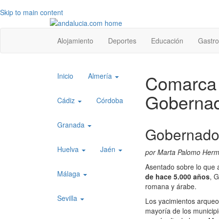
Skip to main content
Top
Alojamiento
Deportes
Educación
Gastr
level
menu
Top
Comarca 
Inicio
Almería
level
Goberna
menu
Cádiz
Córdoba
1
Granada
Gobernado
Huelva
Jaén
por Marta Palomo Her
Asentado sobre lo que
Málaga
de hace 5.000 años
, 
romana y árabe.
Sevilla
Los yacimientos arqueol
mayoría de los municip