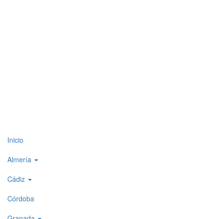
Top
Inicio
level
Almería
menu
Cádiz
1
Córdoba
Granada