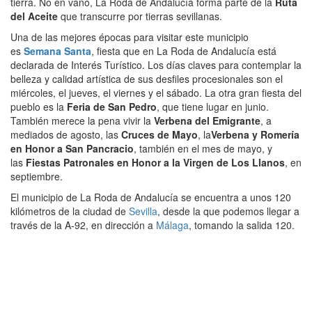
tierra. No en vano, La Roda de Andalucía forma parte de la
Ruta
del Aceite
que transcurre por tierras sevillanas.
Una de las mejores épocas para visitar este municipio
es
Semana Santa
, fiesta que en La Roda de Andalucía está
declarada de Interés Turístico. Los días claves para contemplar la
belleza y calidad artística de sus desfiles procesionales son el
miércoles, el jueves, el viernes y el sábado. La otra gran fiesta del
pueblo es la
Feria de San Pedro
, que tiene lugar en junio.
También merece la pena vivir la
Verbena del Emigrante
, a
mediados de agosto, las
Cruces de Mayo
, la
Verbena y Romería
en Honor a San Pancracio
, también en el mes de mayo, y
las
Fiestas Patronales en Honor a la Virgen de Los Llanos
, en
septiembre.
El municipio de La Roda de Andalucía se encuentra a unos 120
kilómetros de la ciudad de
Sevilla
, desde la que podemos llegar a
través de la A-92, en dirección a
Málaga
, tomando la salida 120.