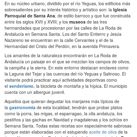
En su núcleo urbano, dividido por el río Yeguas, los edificios más
sobresalientes por su interés histórico y artístico son: la
Iglesia
Parroquial de Santa Ana
, de estilo barroco y que fue construida
entre los siglos XVII y XVIII; y los
museos
de las tres
hermandades que procesionan por las calles de La Roda de
Andalucía en Semana Santa. Los del Santo Entierro y Jesús
Nazareno se encuentran en la calle Cervantes y el de la
Hermandad del Cristo del Perdón, en la avenida Primavera.
Los amantes de la naturaleza encontrarán en La Roda de
Andalucía un paisaje en el que se mezclan los campos de olivos,
la campiña y la sierra. En este entorno destacan enclaves como
la Laguna del Tejar y las cuencas del río Yeguas y Salinoso. El
visitante podrá practicar aquí actividades deportivas como
el
senderismo
, la bicicleta de montaña y la hípica. El municipio
cuenta con un albergue juvenil.
Aquellos que quieran degustar los manjares más típicos de
la
gastronomía
de esta localidad, tendrán que probar platos
como la porra, las migas, el esparragao, la olla andaluza, los
pestiños y las gachas en Navidad y magdalenas y los ochíos en
Semana Santa. Todas estas recetas son especialmente sabrosas
porque están elaboradas con el estupendo
aceite de oliva
de la