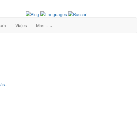
ura
Viajes
Mas...
ás...