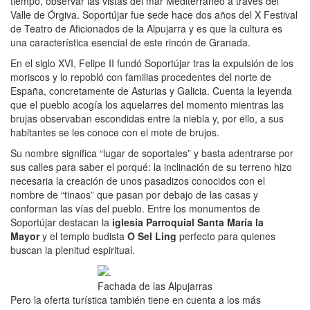
tiempo, observar las vistas del mar Mediterráneo a través del
Valle de Órgiva. Soportújar fue sede hace dos años del X Festival
de Teatro de Aficionados de la Alpujarra y es que la cultura es
una característica esencial de este rincón de Granada.
En el siglo XVI, Felipe II fundó Soportújar tras la expulsión de los
moriscos y lo repobló con familias procedentes del norte de
España, concretamente de Asturias y Galicia. Cuenta la leyenda
que el pueblo acogía los aquelarres del momento mientras las
brujas observaban escondidas entre la niebla y, por ello, a sus
habitantes se les conoce con el mote de brujos.
Su nombre significa “lugar de soportales” y basta adentrarse por
sus calles para saber el porqué: la inclinación de su terreno hizo
necesaria la creación de unos pasadizos conocidos con el
nombre de “tinaos” que pasan por debajo de las casas y
conforman las vías del pueblo. Entre los monumentos de
Soportújar destacan la
iglesia Parroquial Santa María la
Mayor
y el templo budista
O Sel Ling
perfecto para quienes
buscan la plenitud espiritual.
Fachada de las Alpujarras
Pero la oferta turística también tiene en cuenta a los más