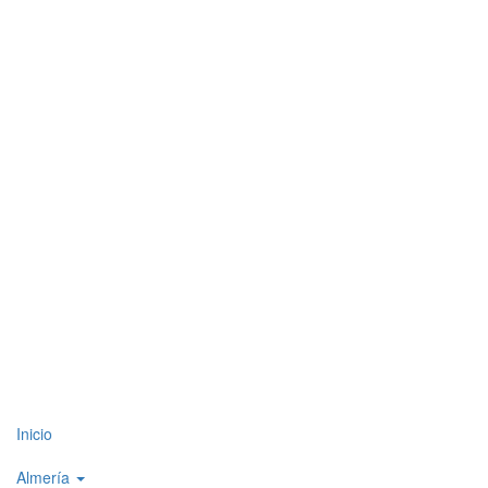
Top
Inicio
level
Almería