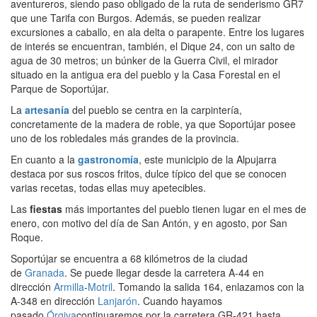
aventureros, siendo paso obligado de la ruta de senderismo GR7
que une Tarifa con Burgos. Además, se pueden realizar
excursiones a caballo, en ala delta o parapente. Entre los lugares
de interés se encuentran, también, el Dique 24, con un salto de
agua de 30 metros; un búnker de la Guerra Civil, el mirador
situado en la antigua era del pueblo y la Casa Forestal en el
Parque de Soportújar.
La
artesanía
del pueblo se centra en la carpintería,
concretamente de la madera de roble, ya que Soportújar posee
uno de los robledales más grandes de la provincia.
En cuanto a la
gastronomía
, este municipio de la Alpujarra
destaca por sus roscos fritos, dulce típico del que se conocen
varias recetas, todas ellas muy apetecibles.
Las
fiestas
más importantes del pueblo tienen lugar en el mes de
enero, con motivo del día de San Antón, y en agosto, por San
Roque.
Soportújar se encuentra a 68 kilómetros de la ciudad
de
Granada
. Se puede llegar desde la carretera A-44 en
dirección
Armilla
-
Motril
. Tomando la salida 164, enlazamos con la
A-348 en dirección
Lanjarón
. Cuando hayamos
pasado
Órgiva
continuaremos por la carretera GR-421 hasta