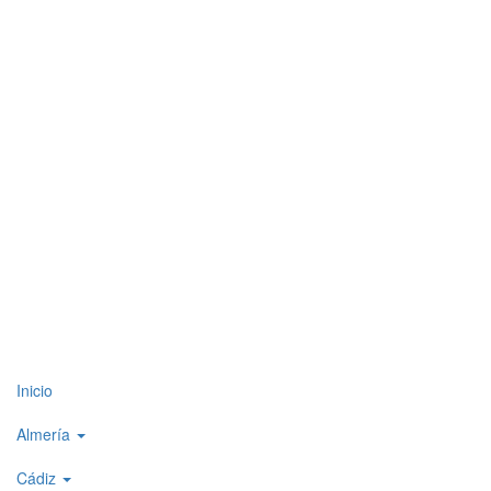
Top
Inicio
level
Almería
menu
Cádiz