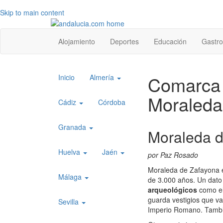
Skip to main content
Top
Alojamiento
Deportes
Educación
Gastr
level
menu
Top
Comarca 
Inicio
Almería
level
Moraleda
menu
Cádiz
Córdoba
1
Granada
Moraleda d
Huelva
Jaén
por Paz Rosado
Moraleda de Zafayona 
Málaga
de 3.000 años. Un dato
arqueológicos
como el 
guarda vestigios que va
Sevilla
Imperio Romano. Tambié