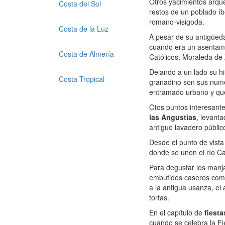
Otros yacimientos arqueo
Costa del Sol
restos de un poblado íb
romano-visigoda.
Costa de la Luz
A pesar de su antigüeda
cuando era un asentami
Costa de Almería
Católicos, Moraleda de
Dejando a un lado su his
Costa Tropical
granadino son sus nu
entramado urbano y que 
Otos puntos interesant
las Angustias
, levanta
antiguo lavadero públic
Desde el punto de vista 
donde se unen el río Cac
Para degustar los manj
embutidos caseros como
a la antigua usanza, el 
tortas.
En el capítulo de
fiesta
cuando se celebra la Fi