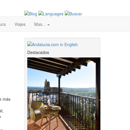
ura
Viajes
Mas...
Destacados
ce más
l,
o