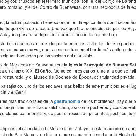
lógicos situados en el término municipal son: el del Cortijo de Barandi
ero-romano, y el del Cortijo de Buenavista, con una necrópolis de la é
d, la actual población tiene su origen en la época de la dominación ár
ento que vivía de la seda. Una vez que fue reconquistado por los Rey
 Zafayona pasaría a depender durante mucho tiempo de Loja.
toria, lo que más interés despierta entre los visitantes de este pueblo
merosas
casas-cueva
, que se encuentran en el barrio más antiguo de 
siguen habitadas por los vecinos del municipio.
es de Moraleda de Zafayona son: la
Iglesia Parroquial de Nuestra Se
da en el siglo XIX;
El Caño
, fuente con tres caños junto a la que se hal
o restaurado, y el
Museo de Coches de Época
, de titularidad privada.
paisajístico, uno de los enclaves más bellos de este municipio es el lu
ín y el Genil.
ares más tradicionales de la
gastronomía
de los moraleños, hay que p
 longanizas, morcillas o salchichón, así como pucheros y cocidos ela
ajo blanco con morcilla y, de postre, roscos de piñonates, pestiños, torri
s
típicas, el calendario de Moraleda de Zafayona está marcado en abril
esta de San Marcos; en febrero, que es cuando tiene lugar la Fiesta de