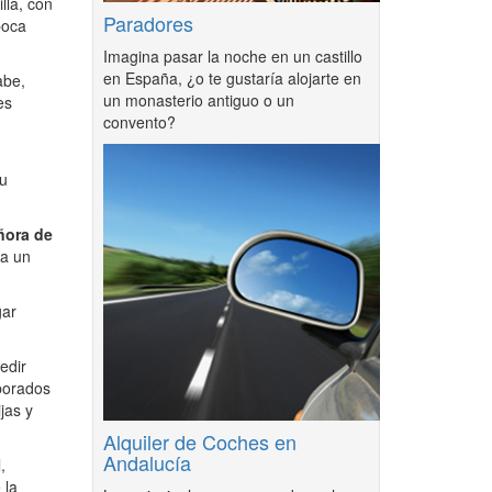
lla, con
Paradores
poca
Imagina pasar la noche en un castillo
en España, ¿o te gustaría alojarte en
abe,
un monasterio antiguo o un
es
convento?
su
ñora de
la un
gar
edir
borados
jas y
Alquiler de Coches en
Andalucía
,
 la