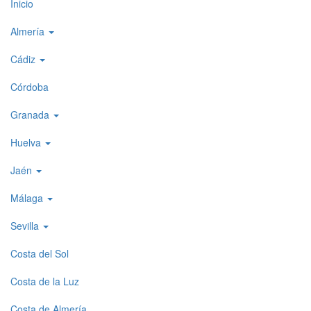
Top
Inicio
level
Almería
menu
Cádiz
1
Córdoba
Granada
Huelva
Jaén
Málaga
Sevilla
Costa del Sol
Costa de la Luz
Costa de Almería