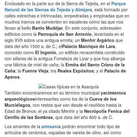
Enclavado en la parte sur de la Sierra de Tejeda, en el
Parque
Natural de las Sierras de Tejeda y Almijara
, está formado por
calles estrechas e intrincadas, empedradas y empinadas que en
muchos tramos se convierten en escaleras como las que nos
llevan al bello
Barrio Mudéjar
. En este conjunto, sobresalen
edificios como la
Parroquia de San Antonio
, levantada en el
siglo XVII sobre una antigua ermita; un
Menhir Argárico
que
data del año 1500 a. de C.; el
Palacio Manrique de Lara
,
conocido como
El Ingenio
, un edificio renacentista construido
con sillares de la antigua Fortaleza de Lizar y que hoy alberga
una fábrica de miel de caña; la
Ermita del Santo Cristo de la
Caña
; la
Fuente Vieja
; los
Reales Expósitos
; y el
Palacio de
Aperos
.
También encontraremos en su término municipal
yacimientos
arqueológicos
interesantes como los de la
Cueva de los
Murciélagos
, con restos que van desde el neolítico hasta la
Edad de Bronce; el ya citado Menhir y la
Necrópolis Fenica del
Cerrillo de las Sombras
, que data del año 800 a. de C.
Los amantes de la
artesanía
podrán encontrar todo tipo de
artículos de cerámica, espadas de vareta de olivo, así como