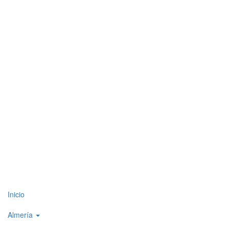
Top
Inicio
level
Almería
menu