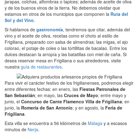
jarapas, colchas, alfombras o tapices; además de aceite de oliva
y de los buenos vinos de la tierra. No debemos olvidar que
estamos en otros de los municipios que componen la
Ruta del
Sol y del Vino
.
Si hablamos de
gastronomía
, tendremos que citar, además del
vino y el aceite de oliva, recetas como el choto al estilo de
Frigiliana, preparado con salsa de almendras; las migas, el ajo
colorao, el potaje de coles o las tortillitas de bacalao. Entre los
dulces destacan la arropía y las batatillas con miel de caña. Si
desea reservar mesa en Frigiliana o sus alrededores, visite
nuestra
guía de restaurantes
.
Para vivir el carácter festivo de los frigilianenses, podremos elegir
entre diferentes fechas: en enero, las
Fiestas Patronales de
San Sebastián
; en mayo, las
Cruces de Mayo
; entre mayo y
junio, el
Concurso de Cante Flamenco Villa de Frigiliana
; en
junio, la
Romería de San Antonio
; y en agosto, la
Feria de
Frigiliana
.
Esta villa se encuentra a 56 kilómetros de
Málaga
y a escasos
minutos de
Nerja
.