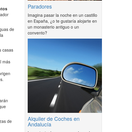
Paradores
ntos
rador
Imagina pasar la noche en un castillo
en España, ¿o te gustaría alojarte en
un monasterio antiguo o un
iguas de
convento?
la
s casas
El más
origen
s.
arán
 que
Alquiler de Coches en
ezas de
Andalucía