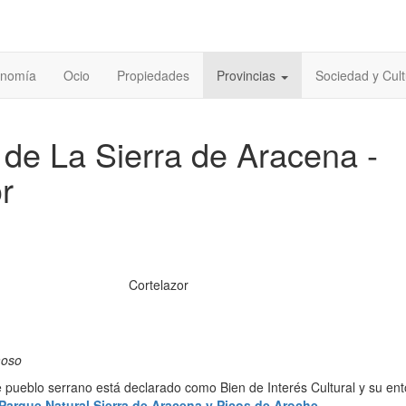
onomía
Ocio
Propiedades
Provincias
Sociedad y Cult
de La Sierra de Aracena -
r
Cortelazor
moso
 pueblo serrano está declarado como Bien de Interés Cultural y su en
Parque Natural Sierra de Aracena y Picos de Aroche
.