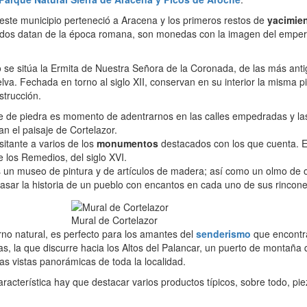
ste municipio perteneció a Aracena y los primeros restos de
yacimie
dos datan de la época romana, son monedas con la imagen del empe
o se sitúa la Ermita de Nuestra Señora de la Coronada, de las más ant
lva. Fechada en torno al siglo XII, conservan en su interior la misma pi
strucción.
te de piedra es momento de adentrarnos en las calles empedradas y la
n el paisaje de Cortelazor.
isitante a varios de los
monumentos
destacados con los que cuenta. 
e los Remedios, del siglo XVI.
n museo de pintura y de artículos de madera; así como un olmo de 
pasar la historia de un pueblo con encantos en cada uno de sus rincone
Mural de Cortelazor
no natural, es perfecto para los amantes del
senderismo
que encontr
las, la que discurre hacia los Altos del Palancar, un puerto de montaña
llas vistas panorámicas de toda la localidad.
aracterística hay que destacar varios productos típicos, sobre todo, pi