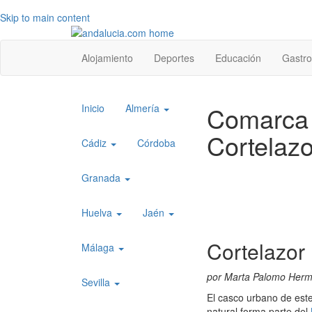
Skip to main content
Top
Alojamiento
Deportes
Educación
Gastr
level
menu
Top
Comarca 
Inicio
Almería
level
Cortelazo
menu
Cádiz
Córdoba
1
Granada
Huelva
Jaén
Cortelazor
Málaga
por Marta Palomo Her
Sevilla
El casco urbano de este
natural forma parte del