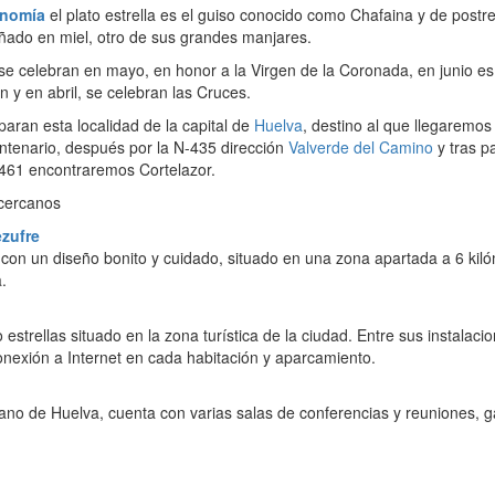
onomía
el plato estrella es el guiso conocido como Chafaina y de postr
ñado en miel, otro de sus grandes manjares.
se celebran en mayo, en honor a la Virgen de la Coronada, en junio es
n y en abril, se celebran las Cruces.
aran esta localidad de la capital de
Huelva
, destino al que llegaremos 
ntenario, después por la N-435 dirección
Valverde del Camino
y tras p
-461 encontraremos Cortelazor.
 cercanos
ezufre
, con un diseño bonito y cuidado, situado en una zona apartada a 6 kil
.
o estrellas situado en la zona turística de la ciudad. Entre sus instalaci
nexión a Internet en cada habitación y aparcamiento.
ano de Huelva, cuenta con varias salas de conferencias y reuniones, g