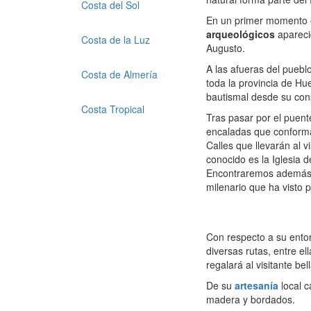
Costa del Sol
En un primer momento e
arqueológicos
apareci
Costa de la Luz
Augusto.
A las afueras del puebl
Costa de Almería
toda la provincia de Hue
bautismal desde su con
Costa Tropical
Tras pasar por el puen
encaladas que conforma
Calles que llevarán al v
conocido es la Iglesia d
Encontraremos además u
milenario que ha visto 
Con respecto a su entor
diversas rutas, entre el
regalará al visitante be
De su
artesanía
local c
madera y bordados.