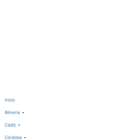
Top
Inicio
level
Almería
menu
Cádiz
1
Córdoba