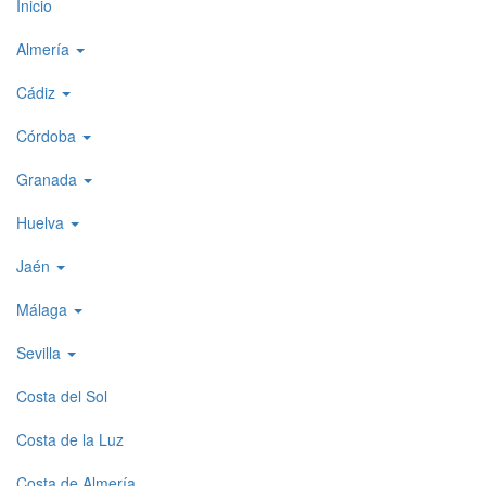
Top
Inicio
level
Almería
menu
Cádiz
1
Córdoba
Granada
Huelva
Jaén
Málaga
Sevilla
Costa del Sol
Costa de la Luz
Costa de Almería