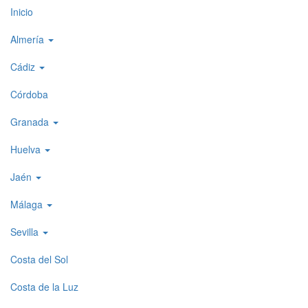
Top
Inicio
level
Almería
menu
Cádiz
1
Córdoba
Granada
Huelva
Jaén
Málaga
Sevilla
Costa del Sol
Costa de la Luz