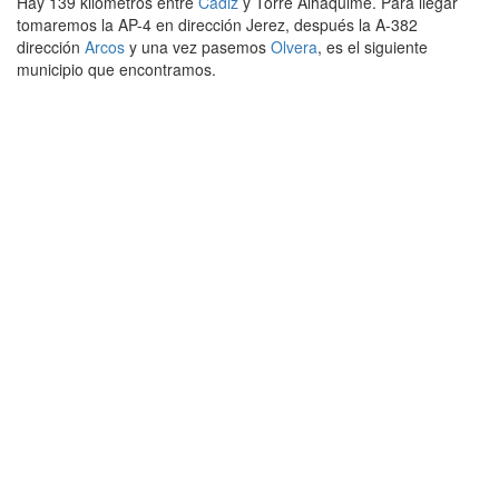
Hay 139 kilómetros entre
Cádiz
y Torre Alháquime. Para llegar
tomaremos la AP-4 en dirección Jerez, después la A-382
dirección
Arcos
y una vez pasemos
Olvera
, es el siguiente
municipio que encontramos.