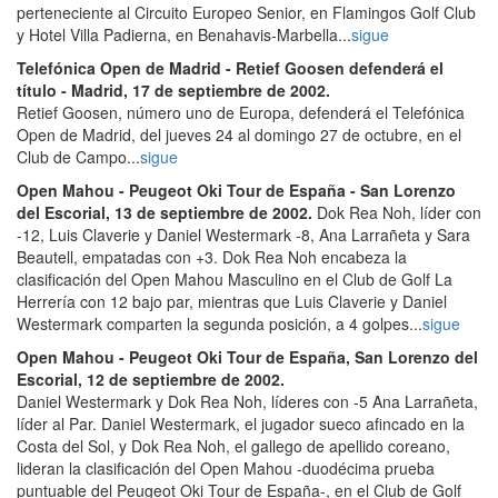
perteneciente al Circuito Europeo Senior, en Flamingos Golf Club
y Hotel Villa Padierna, en Benahavis-Marbella...
sigue
Telefónica Open de Madrid - Retief Goosen defenderá el
título - Madrid, 17 de septiembre de 2002.
Retief Goosen, número uno de Europa, defenderá el Telefónica
Open de Madrid, del jueves 24 al domingo 27 de octubre, en el
Club de Campo...
sigue
Open Mahou - Peugeot Oki Tour de España - San Lorenzo
del Escorial, 13 de septiembre de 2002.
Dok Rea Noh, líder con
-12, Luis Claverie y Daniel Westermark -8, Ana Larrañeta y Sara
Beautell, empatadas con +3. Dok Rea Noh encabeza la
clasificación del Open Mahou Masculino en el Club de Golf La
Herrería con 12 bajo par, mientras que Luis Claverie y Daniel
Westermark comparten la segunda posición, a 4 golpes...
sigue
Open Mahou - Peugeot Oki Tour de España, San Lorenzo del
Escorial, 12 de septiembre de 2002.
Daniel Westermark y Dok Rea Noh, líderes con -5 Ana Larrañeta,
líder al Par. Daniel Westermark, el jugador sueco afincado en la
Costa del Sol, y Dok Rea Noh, el gallego de apellido coreano,
lideran la clasificación del Open Mahou -duodécima prueba
puntuable del Peugeot Oki Tour de España-, en el Club de Golf