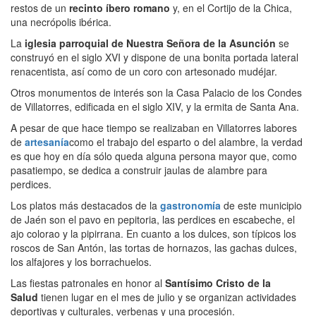
restos de un
recinto íbero romano
y, en el Cortijo de la Chica,
una necrópolis ibérica.
La
iglesia parroquial de Nuestra Señora de la Asunción
se
construyó en el siglo XVI y dispone de una bonita portada lateral
renacentista, así como de un coro con artesonado mudéjar.
Otros monumentos de interés son la Casa Palacio de los Condes
de Villatorres, edificada en el siglo XIV, y la ermita de Santa Ana.
A pesar de que hace tiempo se realizaban en Villatorres labores
de
artesanía
como el trabajo del esparto o del alambre, la verdad
es que hoy en día sólo queda alguna persona mayor que, como
pasatiempo, se dedica a construir jaulas de alambre para
perdices.
Los platos más destacados de la
gastronomía
de este municipio
de Jaén son el pavo en pepitoria, las perdices en escabeche, el
ajo colorao y la pipirrana. En cuanto a los dulces, son típicos los
roscos de San Antón, las tortas de hornazos, las gachas dulces,
los alfajores y los borrachuelos.
Las fiestas patronales en honor al
Santísimo Cristo de la
Salud
tienen lugar en el mes de julio y se organizan actividades
deportivas y culturales, verbenas y una procesión.