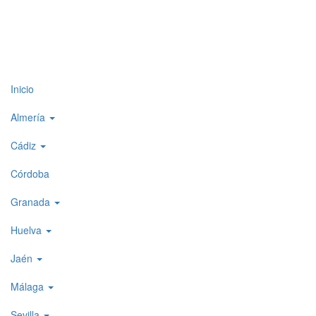
Top
Inicio
level
Almería
menu
Cádiz
1
Córdoba
Granada
Huelva
Jaén
Málaga
Sevilla