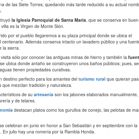
a de las Siete Torres; quedando más tarde reducido a su actual nomb
.
struyó
la Iglesia Parroquial de Santa María
, que se conserva en buen
villa es la Virgen de Monte Sión.
rido por el pueblo llegaremos a su plaza principal donde se ubica el
l centenario. Además conserva intacto un lavadero público y una fuen
la sierra.
isita sólo por conocer las antiguas minas de hierro y también la
fuen
se ubica donde antaño se construyeron unos baños públicos; pues, s
aguas tienen propiedades curativas.
n destino perfecto para los amantes del
turismo rural
que quieran pas
 que mezclan tradición y naturaleza.
cterísticos de su
artesanía
son los jabones elaborados manualmente, 
arería y de telares.
onomía
destacan platos como los gurullos de conejo, las pelotas de maí
se celebran en junio en honor a San Sebastián y en septiembre con la 
. En julio hay una romería por la Rambla Honda.