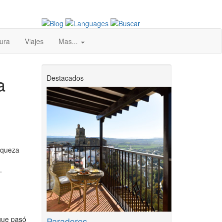
ura
Viajes
Mas...
a
Destacados
riqueza
.
 que pasó
Paradores