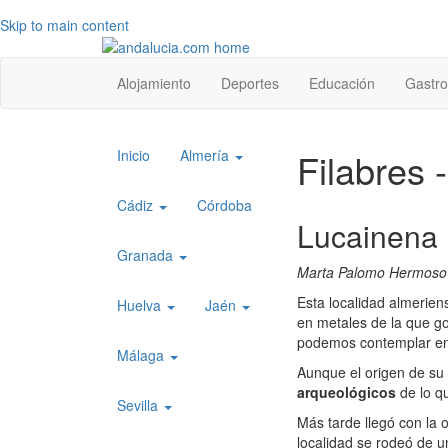
Skip to main content
Top
Alojamiento
Deportes
Educación
Gastr
level
menu
Top
Filabres 
Inicio
Almería
level
menu
Cádiz
Córdoba
Lucainena
1
Granada
Marta Palomo Hermoso
Esta localidad almerien
Huelva
Jaén
en metales de la que g
podemos contemplar en 
Málaga
Aunque el origen de su
arqueológicos
de lo qu
Sevilla
Más tarde llegó con la
localidad se rodeó de u