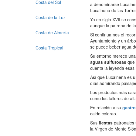
Costa del Sol
a denominarse Lucainen
Lucainena de las Torres
Costa de la Luz
Ya en siglo XVII se con
aunque la patrona de la 
Costa de Almería
Si continuamos el recor
Ayuntamiento y un árbo
se puede beber agua de 
Costa Tropical
Su entorno merece una v
aguas sulfurosas
que 
cuenta la leyenda esas 
Así que Lucainena es u
días admirando paisajes
Los productos más cara
como los talleres de alf
En relación a su
gastr
caldo colorao.
Sus
fiestas
patronales 
la Virgen de Monte Sión