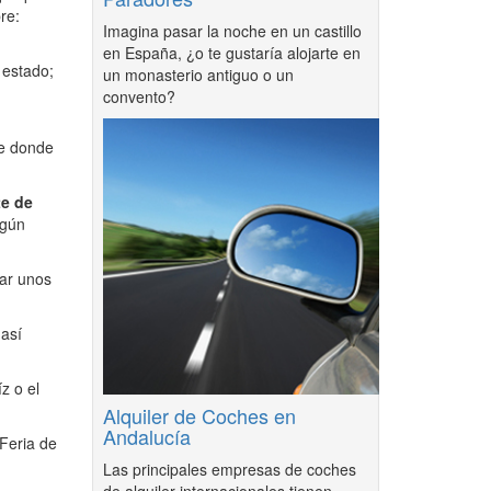
re:
Imagina pasar la noche en un castillo
en España, ¿o te gustaría alojarte en
 estado;
un monasterio antiguo o un
convento?
te donde
te de
egún
ar unos
así
z o el
Alquiler de Coches en
Andalucía
Feria de
Las principales empresas de coches