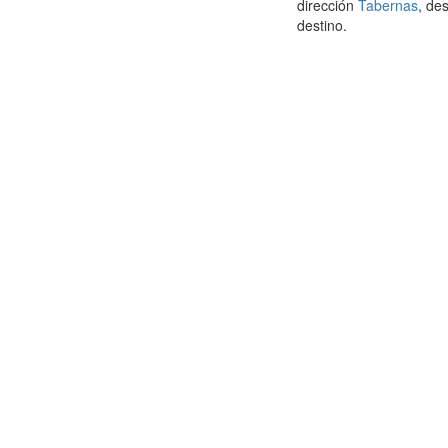
dirección
Tabernas
, de
destino.