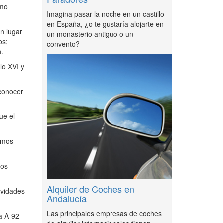
omo
Imagina pasar la noche en un castillo
en España, ¿o te gustaría alojarte en
n lugar
un monasterio antiguo o un
os;
convento?
n.
lo XVI y
 conocer
ue el
amos
tos
Alquiler de Coches en
ividades
Andalucía
Las principales empresas de coches
la A-92