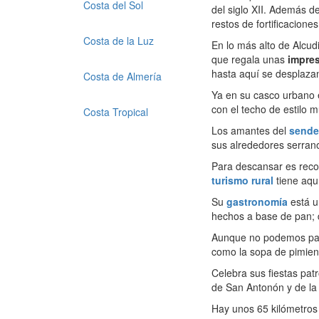
Costa del Sol
del siglo XII. Además d
restos de fortificacione
Costa de la Luz
En lo más alto de Alcud
que regala unas
impres
hasta aquí se desplazan
Costa de Almería
Ya en su casco urbano es
con el techo de estilo m
Costa Tropical
Los amantes del
sende
sus alrededores serrano
Para descansar es reco
turismo rural
tiene aqu
Su
gastronomía
está u
hechos a base de pan; d
Aunque no podemos part
como la sopa de pimient
Celebra sus fiestas pat
de San Antonón y de la
Hay unos 65 kilómetros 