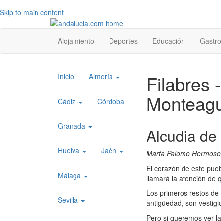
Skip to main content
Top
Alojamiento
Deportes
Educación
Gastr
level
menu
Top
Filabres 
Inicio
Almería
level
Monteag
menu
Cádiz
Córdoba
1
Granada
Alcudia de
Huelva
Jaén
Marta Palomo Hermoso
El corazón de este pue
Málaga
llamará la atención de 
Los primeros restos de
Sevilla
antigüedad, son vestig
Pero si queremos ver las