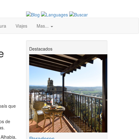
ura
Viajes
Mas...
e
Destacados
país que
os de
as.
 Alhabia,
Paradores