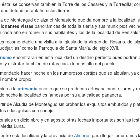
e ésta, se conservan también la Torre de los Casares y la Torrecilla; c
s que defendían antaño estas tierras.
ia de Monteagud de alza el Monasterio que da nombre a la localidad; u
ionantes vistas
panorámicas de toda la sierra y sus municipios vecin
 cada año en romería sus habitantes y los de la localidad de Benizaló
 recomendable una visita a la Iglesia de la Virgen del Rosario, del sig
udéjar; así como la Parroquia de Santa María, del siglo XVII.
rismo
encontrarán en esta localidad un destino perfecto pues podrán
s y disfrutar también de rutas hacia lo más alto del pueblo.
mendable hacer noche en los numerosos cortijos que se alquilan, ya q
í nombre propio.
nida a la
artesanía
puesto que se producen artesanalmente flores y r
e hecho la localidad es famosa por su alta calidad panadera.
ir de Alcudia de Monteagud sin probar los exquisitos embutidos y pla
os o los guisos con conejo.
ronales en diciembre y en agosto; otras fechas importantes son las fest
 Media Luna.
entre esta localidad y la provincia de
Almería
; para llegar tomaremos 