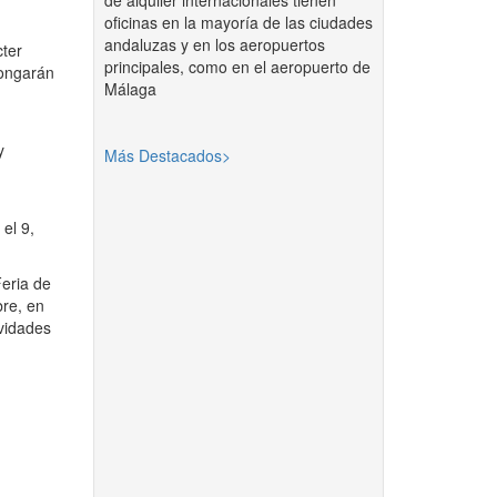
de alquiler internacionales tienen
oficinas en la mayoría de las ciudades
andaluzas y en los aeropuertos
cter
principales, como en el aeropuerto de
longarán
Málaga
y
Más Destacados>
 el 9,
Feria de
bre, en
ividades