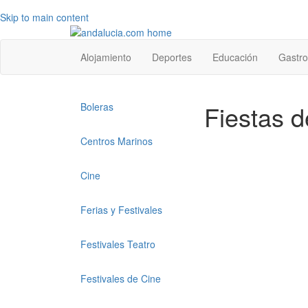
Skip to main content
Top
Alojamiento
Deportes
Educación
Gastr
level
menu
Top
Fiestas d
Boleras
level
menu
Centros Marinos
1
Cine
Ferias y Festivales
Festivales Teatro
Festivales de Cine