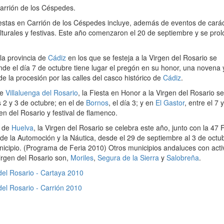
arrión de los Céspedes.
iestas en Carrión de los Céspedes incluye, además de eventos de cará
culturales y festivas. Este año comenzaron el 20 de septiembre y se pro
 la provincia de
Cádiz
en los que se festeja a la Virgen del Rosario se
onde el día 7 de octubre tiene lugar el pregón en su honor, una novena 
e la procesión por las calles del casco histórico de
Cádiz
.
de
Villaluenga del Rosario
, la Fiesta en Honor a la Virgen del Rosario se
s 2 y 3 de octubre; en el de
Bornos
, el día 3; y en
El Gastor
, entre el 7 y
en del Rosario y festival de flamenco.
a de
Huelva
, la Virgen del Rosario se celebra este año, junto con la 47 
 de la Automoción y la Náutica, desde el 29 de septiembre al 3 de octu
unicipio. (Programa de Feria 2010) Otros municipios andaluces con act
Virgen del Rosario son,
Moriles
,
Segura de la Sierra
y
Salobreña
.
el Rosario - Cartaya 2010
el Rosario - Carrión 2010