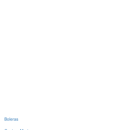
Top
Boleras
level