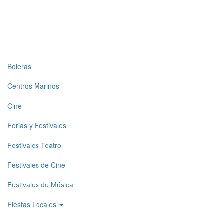
Top
Boleras
level
Centros Marinos
menu
Cine
1
Ferias y Festivales
Festivales Teatro
Festivales de Cine
Festivales de Música
Fiestas Locales