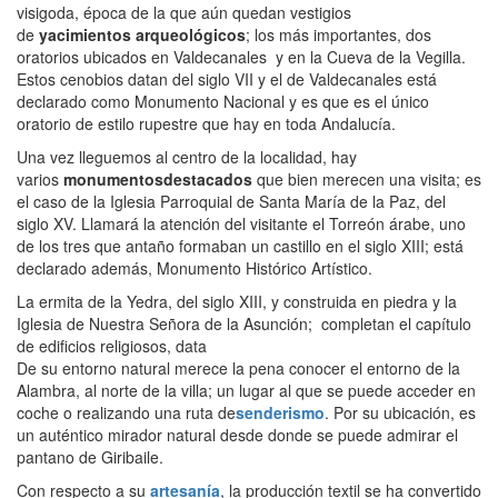
visigoda, época de la que aún quedan vestigios
de
yacimientos
arqueológicos
; los más importantes, dos
oratorios ubicados en Valdecanales y en la Cueva de la Vegilla.
Estos cenobios datan del siglo VII y el de Valdecanales está
declarado como Monumento Nacional y es que es el único
oratorio de estilo rupestre que hay en toda Andalucía.
Una vez lleguemos al centro de la localidad, hay
varios
monumentos
destacados
que bien merecen una visita; es
el caso de la Iglesia Parroquial de Santa María de la Paz, del
siglo XV. Llamará la atención del visitante el Torreón árabe, uno
de los tres que antaño formaban un castillo en el siglo XIII; está
declarado además, Monumento Histórico Artístico.
La ermita de la Yedra, del siglo XIII, y construida en piedra y la
Iglesia de Nuestra Señora de la Asunción; completan el capítulo
de edificios religiosos, data
De su entorno natural merece la pena conocer el entorno de la
Alambra, al norte de la villa; un lugar al que se puede acceder en
coche o realizando una ruta de
senderismo
. Por su ubicación, es
un auténtico mirador natural desde donde se puede admirar el
pantano de Giribaile.
Con respecto a su
artesanía
, la producción textil se ha convertido