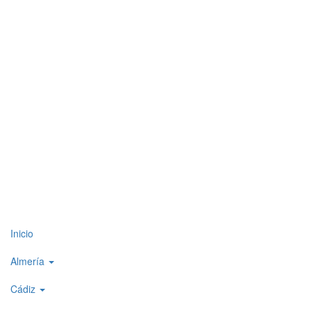
Top
Inicio
level
Almería
menu
Cádiz
1