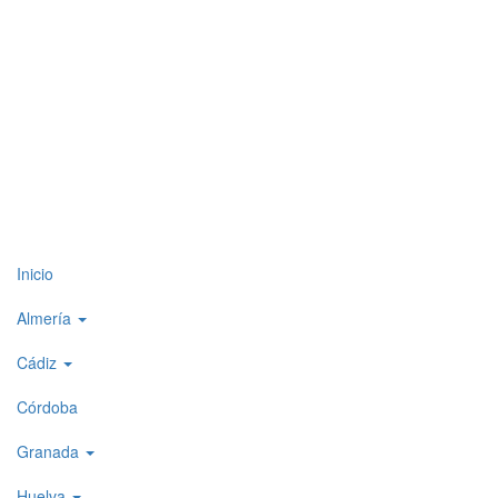
Top
Inicio
level
Almería
menu
Cádiz
1
Córdoba
Granada
Huelva