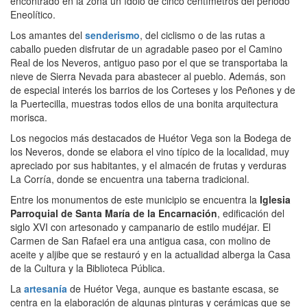
encontrado en la zona un ídolo de cinco centímetros del periodo
Eneolítico.
Los amantes del
senderismo
, del ciclismo o de las rutas a
caballo pueden disfrutar de un agradable paseo por el Camino
Real de los Neveros, antiguo paso por el que se transportaba la
nieve de Sierra Nevada para abastecer al pueblo. Además, son
de especial interés los barrios de los Corteses y los Peñones y de
la Puertecilla, muestras todos ellos de una bonita arquitectura
morisca.
Los negocios más destacados de Huétor Vega son la Bodega de
los Neveros, donde se elabora el vino típico de la localidad, muy
apreciado por sus habitantes, y el almacén de frutas y verduras
La Corría, donde se encuentra una taberna tradicional.
Entre los monumentos de este municipio se encuentra la
Iglesia
Parroquial de Santa María de la Encarnación
, edificación del
siglo XVI con artesonado y campanario de estilo mudéjar. El
Carmen de San Rafael era una antigua casa, con molino de
aceite y aljibe que se restauró y en la actualidad alberga la Casa
de la Cultura y la Biblioteca Pública.
La
artesanía
de Huétor Vega, aunque es bastante escasa, se
centra en la elaboración de algunas pinturas y cerámicas que se