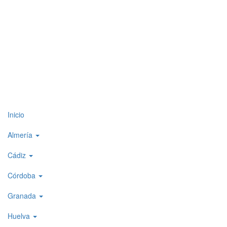
Top
Inicio
level
Almería
menu
Cádiz
1
Córdoba
Granada
Huelva