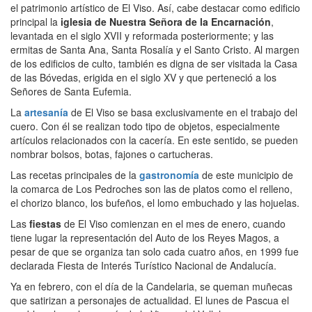
el patrimonio artístico de El Viso. Así, cabe destacar como edificio
principal la
iglesia de Nuestra Señora de la Encarnación
,
levantada en el siglo XVII y reformada posteriormente; y las
ermitas de Santa Ana, Santa Rosalía y el Santo Cristo. Al margen
de los edificios de culto, también es digna de ser visitada la Casa
de las Bóvedas, erigida en el siglo XV y que perteneció a los
Señores de Santa Eufemia.
La
artesanía
de El Viso se basa exclusivamente en el trabajo del
cuero. Con él se realizan todo tipo de objetos, especialmente
artículos relacionados con la cacería. En este sentido, se pueden
nombrar bolsos, botas, fajones o cartucheras.
Las recetas principales de la
gastronomía
de este municipio de
la comarca de Los Pedroches son las de platos como el relleno,
el chorizo blanco, los bufeños, el lomo embuchado y las hojuelas.
Las
fiestas
de El Viso comienzan en el mes de enero, cuando
tiene lugar la representación del Auto de los Reyes Magos, a
pesar de que se organiza tan solo cada cuatro años, en 1999 fue
declarada Fiesta de Interés Turístico Nacional de Andalucía.
Ya en febrero, con el día de la Candelaria, se queman muñecas
que satirizan a personajes de actualidad. El lunes de Pascua el