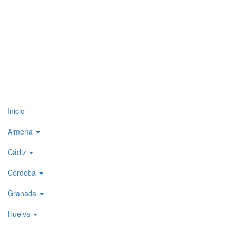
Top
Inicio
level
Almería
menu
Cádiz
1
Córdoba
Granada
Huelva