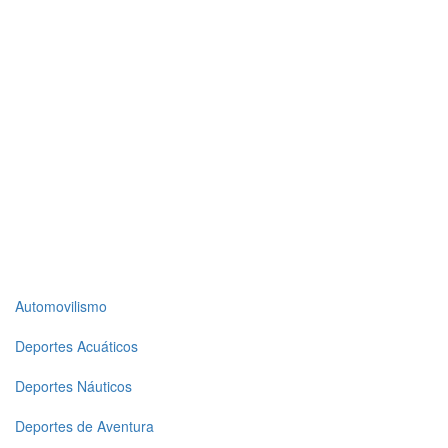
Top
Automovilismo
level
Deportes Acuáticos
menu
Deportes Náuticos
1
Deportes de Aventura