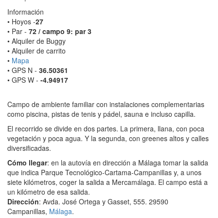
Información
• Hoyos -
27
• Par -
72 / campo 9: par 3
• Alquiler de Buggy
• Alquiler de carrito
•
Mapa
• GPS N -
36.50361
• GPS W -
-4.94917
Campo de ambiente familiar con instalaciones complementarias
como piscina, pistas de tenis y pádel, sauna e incluso capilla.
El recorrido se divide en dos partes. La primera, llana, con poca
vegetación y poca agua. Y la segunda, con greenes altos y calles
diversificadas.
Cómo llegar
: en la autovía en dirección a Málaga tomar la salida
que indica Parque Tecnológico-Cartama-Campanillas y, a unos
siete kilómetros, coger la salida a Mercamálaga. El campo está a
un kilómetro de esa salida.
Dirección
: Avda. José Ortega y Gasset, 555. 29590
Campanillas,
Málaga
.