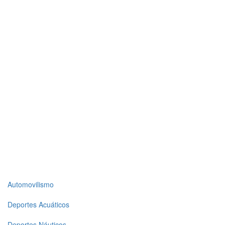
Top
Automovilismo
level
Deportes Acuáticos
menu
Deportes Náuticos