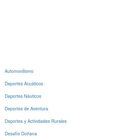
Top
Automovilismo
level
Deportes Acuáticos
menu
Deportes Náuticos
1
Deportes de Aventura
Deportes y Actividades Rurales
Desafío Doñana