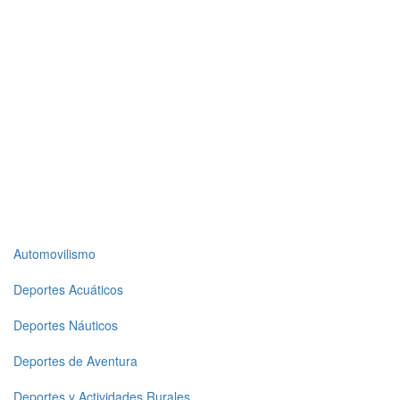
Top
Automovilismo
level
Deportes Acuáticos
menu
Deportes Náuticos
1
Deportes de Aventura
Deportes y Actividades Rurales