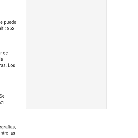
 Se puede
lf.: 952
ar de
la
ras. Los
 Se
 21
ografías,
ntre las