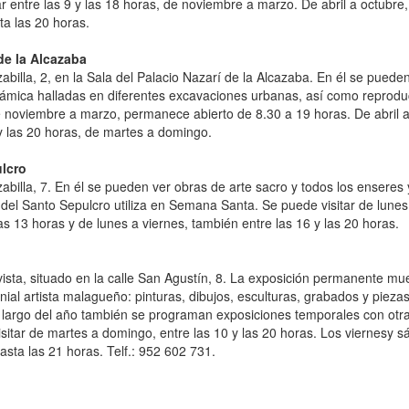
r entre las 9 y las 18 horas, de noviembre a marzo. De abril a octubre,
ta las 20 horas.
e la Alcazaba
zabilla, 2, en la Sala del Palacio Nazarí de la Alcazaba. En él se puede
erámica halladas en diferentes excavaciones urbanas, así como reprod
e noviembre a marzo, permanece abierto de 8.30 a 19 horas. De abril 
 y las 20 horas, de martes a domingo.
lcro
zabilla, 7. En él se pueden ver obras de arte sacro y todos los enseres 
 del Santo Sepulcro utiliza en Semana Santa. Se puede visitar de lunes
as 13 horas y de lunes a viernes, también entre las 16 y las 20 horas.
ista, situado en la calle San Agustín, 8. La exposición permanente mu
nial artista malagueño: pinturas, dibujos, esculturas, grabados y pieza
 largo del año también se programan exposiciones temporales con otr
sitar de martes a domingo, entre las 10 y las 20 horas. Los viernesy 
asta las 21 horas. Telf.: 952 602 731.