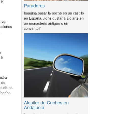
 el
Paradores
Imagina pasar la noche en un castillo
en España, ¿o te gustaría alojarte en
n ver
un monasterio antiguo o un
ucciones
convento?
a
y
 a
estra
s de
as obras
sábados
Alquiler de Coches en
Andalucía