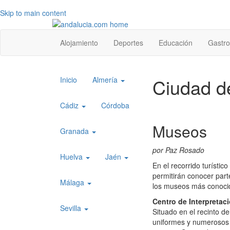
Skip to main content
Top
Alojamiento
Deportes
Educación
Gastr
level
menu
Top
Ciudad d
Inicio
Almería
level
menu
Cádiz
Córdoba
1
Museos
Granada
por Paz Rosado
Huelva
Jaén
En el recorrido turísti
permitirán conocer part
Málaga
los museos más conocid
Centro de Interpretaci
Sevilla
Situado en el recinto de
uniformes y numerosos 