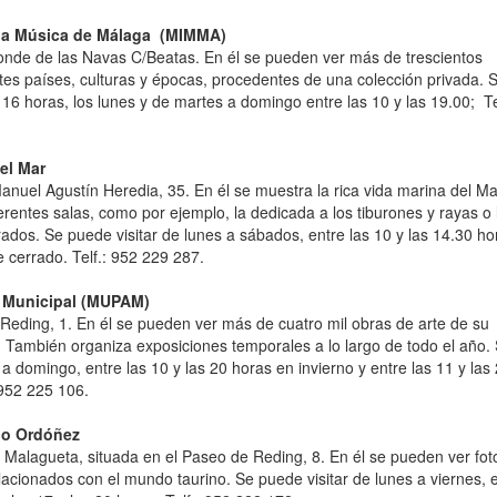
 la Música de Málaga (MIMMA)
Conde de las Navas C/Beatas. En él se pueden ver más de trescientos
tes países, culturas y épocas, procedentes de una colección privada.
as 16 horas, los lunes y de martes a domingo entre las 10 y las 19.00; Te
el Mar
anuel Agustín Heredia, 35. En él se muestra la rica vida marina del M
erentes salas, como por ejemplo, la dedicada a los tiburones y rayas o 
rados. Se puede visitar de lunes a sábados, entre las 10 y las 14.30 ho
 cerrado. Telf.: 952 229 287.
 Municipal (MUPAM)
Reding, 1. En él se pueden ver más de cuatro mil obras de arte de su
 También organiza exposiciones temporales a lo largo de todo el año.
a domingo, entre las 10 y las 20 horas en invierno y entre las 11 y las
 952 225 106.
io Ordóñez
 Malagueta, situada en el Paseo de Reding, 8. En él se pueden ver fot
elacionados con el mundo taurino. Se puede visitar de lunes a viernes, e