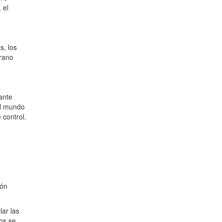
 el
s, los
erano
ante
el mundo
 control.
ión
ar las
los se