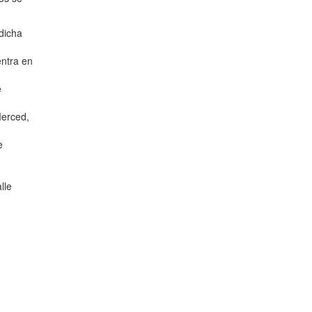
 dicha
entra en
e
Merced,
e
lle