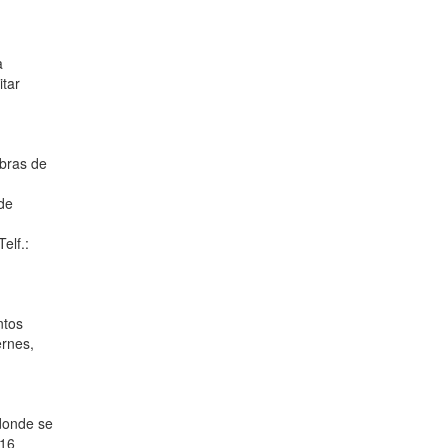
a
itar
obras de
de
elf.:
ntos
ernes,
 donde se
 16