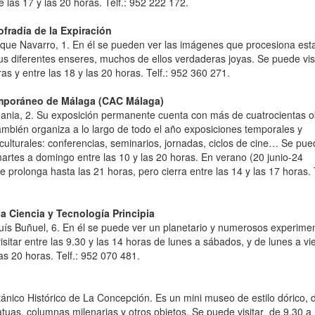
e las 17 y las 20 horas. Telf.: 952 222 172.
fradía de la Expiración
ique Navarro, 1. En él se pueden ver las imágenes que procesiona est
sus diferentes enseres, muchos de ellos verdaderas joyas. Se puede vis
ras y entre las 18 y las 20 horas. Telf.: 952 360 271.
mporáneo de Málaga (CAC Málaga)
emania, 2. Su exposición permanente cuenta con más de cuatrocientas 
mbién organiza a lo largo de todo el año exposiciones temporales y
ulturales: conferencias, seminarios, jornadas, ciclos de cine… Se pue
 martes a domingo entre las 10 y las 20 horas. En verano (20 junio-24
e prolonga hasta las 21 horas, pero cierra entre las 14 y las 17 horas. T
la Ciencia y Tecnología Principia
uís Buñuel, 6. En él se puede ver un planetario y numerosos experime
isitar entre las 9.30 y las 14 horas de lunes a sábados, y de lunes a vi
as 20 horas. Telf.: 952 070 481.
tánico Histórico de La Concepción. Es un mini museo de estilo dórico,
uas, columnas milenarias y otros objetos. Se puede visitar de 9.30 a