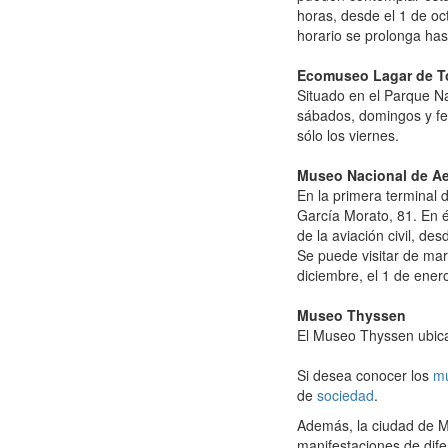
horas, desde el 1 de oct
horario se prolonga has
Ecomuseo Lagar de To
Situado en el Parque Na
sábados, domingos y fes
sólo los viernes.
Museo Nacional de Ae
En la primera terminal
García Morato, 81. En 
de la aviación civil, d
Se puede visitar de mar
diciembre, el 1 de ener
Museo Thyssen
El Museo Thyssen ubicad
Si desea conocer los
m
de
sociedad
.
Además, la ciudad de M
manifestaciones de difer