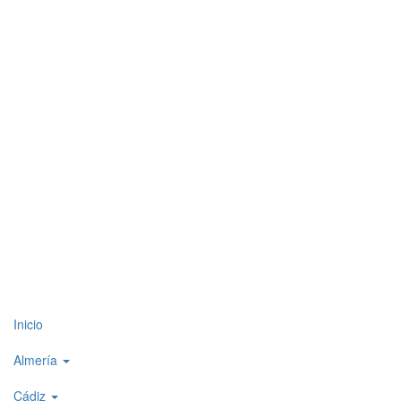
Top
Inicio
level
Almería
menu
Cádiz