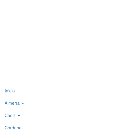
Top
Inicio
level
Almería
menu
Cádiz
1
Córdoba