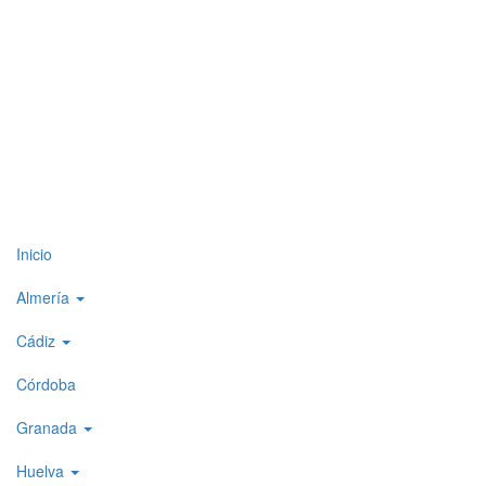
Top
Inicio
level
Almería
menu
Cádiz
1
Córdoba
Granada
Huelva