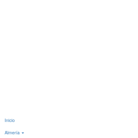
Top
Inicio
level
Almería