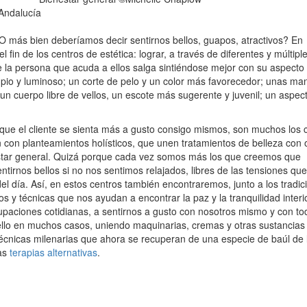
 Andalucía
 ¿O más bien deberíamos decir sentirnos bellos, guapos, atractivos? En
l fin de los centros de estética: lograr, a través de diferentes y múltipl
 la persona que acuda a ellos salga sintiéndose mejor con su aspecto e
mpio y luminoso; un corte de pelo y un color más favorecedor; unas m
un cuerpo libre de vellos, un escote más sugerente y juvenil; un aspe
 que el cliente se sienta más a gusto consigo mismos, son muchos los 
n con planteamientos holísticos, que unen tratamientos de belleza con 
star general. Quizá porque cada vez somos más los que creemos que
ntirnos bellos si no nos sentimos relajados, libres de las tensiones q
el día. Así, en estos centros también encontraremos, junto a los tradic
s y técnicas que nos ayudan a encontrar la paz y la tranquilidad interio
upaciones cotidianas, a sentirnos a gusto con nosotros mismo y con to
ello en muchos casos, uniendo maquinarias, cremas y otras sustancias
écnicas milenarias que ahora se recuperan de una especie de baúl de 
as
terapias alternativas
.