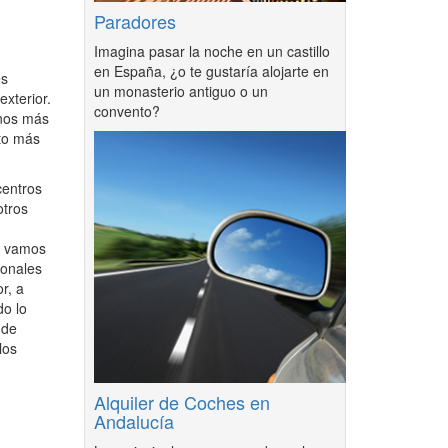
Paradores
Imagina pasar la noche en un castillo
en España, ¿o te gustaría alojarte en
es
un monasterio antiguo o un
xterior.
convento?
anos más
cto más
centros
otros
ue vamos
ionales
r, a
do lo
 de
los
Alquiler de Coches en
Andalucía