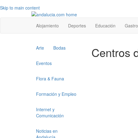
Skip to main content
Top
Alojamiento
Deportes
Educación
Gastr
level
menu
Top
Centros d
Arte
Bodas
level
menu
Eventos
1
Flora & Fauna
Formación y Empleo
Internet y
Comunicación
Noticias en
Andalucía