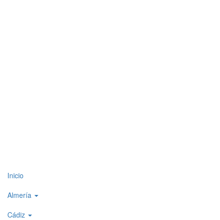
Top
Inicio
level
Almería
menu
Cádiz