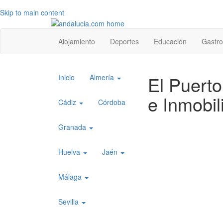
Skip to main content
Top
Alojamiento
Deportes
Educación
Gastr
level
menu
Top
El Puert
Inicio
Almería
level
e Inmobil
menu
Cádiz
Córdoba
1
Granada
Huelva
Jaén
Málaga
Sevilla