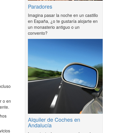
Paradores
Imagina pasar la noche en un castillo
en España, ¿o te gustaría alojarte en
un monasterio antiguo o un
convento?
ncluso
r o en
ente.
chos
Alquiler de Coches en
Andalucía
vicios