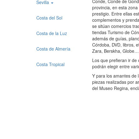
Conde, Conde de Gondom
Sevilla
provincia, en esta zona
prestigio. Entre ellas 
Costa del Sol
complementos y prendas
se sitúan comercios trad
tiendas Turismo de Cór
Costa de la Luz
además de guías, planos
Córdoba, DVD, libros, 
Costa de Almería
Zara, Berskha, Globe…
Los que prefieran ir de
Costa Tropical
podrán elegir entre var
Y para los amantes de 
piezas realizadas por a
del Museo Regina, encla