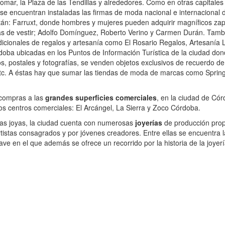
ar, la Plaza de las Tendillas y alrededores. Como en otras capitales
 se encuentran instaladas las firmas de moda nacional e internacional
están: Farruxt, donde hombres y mujeres pueden adquirir magníficos zap
 de vestir; Adolfo Domínguez, Roberto Verino y Carmen Durán. Tamb
icionales de regalos y artesanía como El Rosario Regalos, Artesanía Lil
doba ubicadas en los Puntos de Información Turística de la ciudad do
, postales y fotografías, se venden objetos exclusivos de recuerdo de
etc. A éstas hay que sumar las tiendas de moda de marcas como Springf
 compras a las
grandes superficies comerciales
, en la ciudad de Có
ios centros comerciales: El Arcángel, La Sierra y Zoco Córdoba.
las joyas, la ciudad cuenta con numerosas
joyerías
de producción prop
rtistas consagrados y por jóvenes creadores. Entre ellas se encuentra l
ve en el que además se ofrece un recorrido por la historia de la joyerí