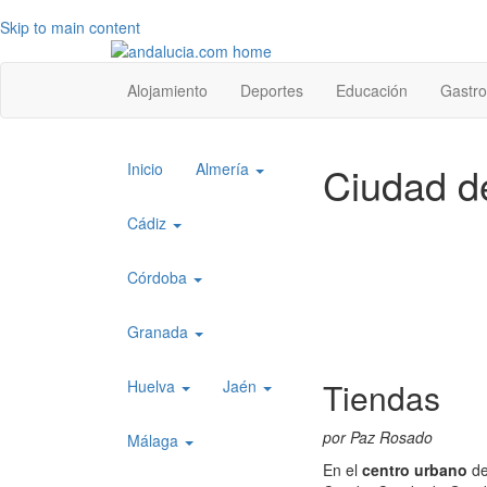
Skip to main content
Top
Alojamiento
Deportes
Educación
Gastr
level
menu
Top
Ciudad d
Inicio
Almería
level
menu
Cádiz
1
Córdoba
Granada
Tiendas
Huelva
Jaén
por Paz Rosado
Málaga
En el
centro urbano
de