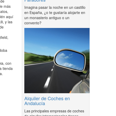
 de
 de más
Imagina pasar la noche en un castillo
atos,
en España, ¿o te gustaría alojarte en
ién aquí
un monasterio antiguo o un
i, y las
convento?
nde
ield,
rdoba
ia, con
a tienda
a.
Alquiler de Coches en
Andalucía
Las principales empresas de coches