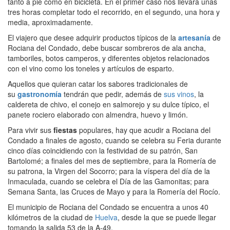
tanto a pie como en bicicleta. En el primer caso nos llevará unas
tres horas completar todo el recorrido, en el segundo, una hora y
media, aproximadamente.
El viajero que desee adquirir productos típicos de la
artesanía
de
Rociana del Condado, debe buscar sombreros de ala ancha,
tamboriles, botos camperos, y diferentes objetos relacionados
con el vino como los toneles y artículos de esparto.
Aquellos que quieran catar los sabores tradicionales de
su
gastronomía
tendrán que pedir, además de
sus vinos
, la
caldereta de chivo, el conejo en salmorejo y su dulce típico, el
panete rociero elaborado con almendra, huevo y limón.
Para vivir sus
fiestas
populares, hay que acudir a Rociana del
Condado a finales de agosto, cuando se celebra su Feria durante
cinco días coincidiendo con la festividad de su patrón, San
Bartolomé; a finales del mes de septiembre, para la Romería de
su patrona, la Virgen del Socorro; para la víspera del día de la
Inmaculada, cuando se celebra el Día de las Gamonitas; para
Semana Santa, las Cruces de Mayo y para la Romería del Rocío.
El municipio de Rociana del Condado se encuentra a unos 40
kilómetros de la ciudad de
Huelva
, desde la que se puede llegar
tomando la salida 53 de la A-49.