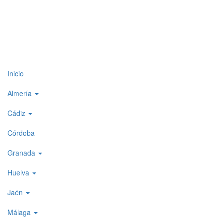
Top
Inicio
level
Almería
menu
Cádiz
1
Córdoba
Granada
Huelva
Jaén
Málaga