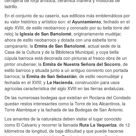
cerrajería de forja artística, cerámica trianera y molduras de
ladrillo.
En el conjunto de su caserío, sus edificios más emblemáticos por
su valor histórico y artístico son: el
Ayuntamiento
, fechado en el
siglo XVIII, de estilo neobarroco y coronado por su bella torre del
reloj; la
Iglesia de San Bartolomé
, originariamente mudéjar,
ahora de estilo neobarroco y dotada con una esbelta torre
campanario; la
Ermita de San Bartolomé
, actual sede de la
Casa de la Cultura y de la Biblioteca Municipal, y cuya bella
cúpula barroca está decorada con pinturas al fresco obra de un
pintor onubense; la
Ermita de Nuestra Señora del Socorro
, de
estilo barroco y situada junto a un antiguo convento con portada
barroca; la
Ermita de San Sebastián
, de estilo neomudéjar y
fechada en el XVIII; y
La Hacienda
, construcción para usos
agrícolas característica del siglo XVIII en las tierras andaluzas.
De las numerosas bodegas que existían en Rociana del Condado
quedan restos interesantes como la Torre de los Alicantinos, la
Torre Alambique y la fachada de las Bodegas de San Antonio.
Los amantes de la naturaleza deben visitar el lugar conocido
como El Calvario y recorrer la llamada
Ruta La Vaqueriza
, de 12
kilómetros de longitud, de baja dificultad y que puede hacerse