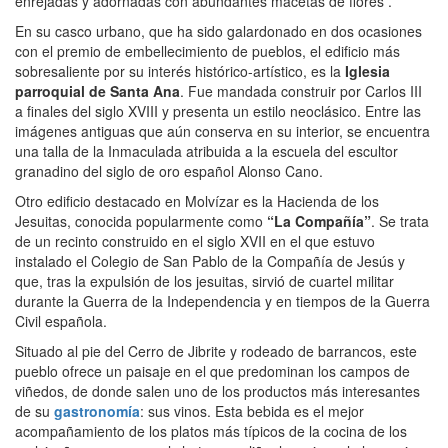
enrejadas y adornadas con abundantes macetas de flores .
En su casco urbano, que ha sido galardonado en dos ocasiones
con el premio de embellecimiento de pueblos, el edificio más
sobresaliente por su interés histórico-artístico, es la
Iglesia
parroquial de Santa Ana
. Fue mandada construir por Carlos III
a finales del siglo XVIII y presenta un estilo neoclásico. Entre las
imágenes antiguas que aún conserva en su interior, se encuentra
una talla de la Inmaculada atribuida a la escuela del escultor
granadino del siglo de oro español Alonso Cano.
Otro edificio destacado en Molvízar es la Hacienda de los
Jesuitas, conocida popularmente como
“La Compañía”
. Se trata
de un recinto construido en el siglo XVII en el que estuvo
instalado el Colegio de San Pablo de la Compañía de Jesús y
que, tras la expulsión de los jesuitas, sirvió de cuartel militar
durante la Guerra de la Independencia y en tiempos de la Guerra
Civil española.
Situado al pie del Cerro de Jibrite y rodeado de barrancos, este
pueblo ofrece un paisaje en el que predominan los campos de
viñedos, de donde salen uno de los productos más interesantes
de su
gastronomía
: sus vinos. Esta bebida es el mejor
acompañamiento de los platos más típicos de la cocina de los