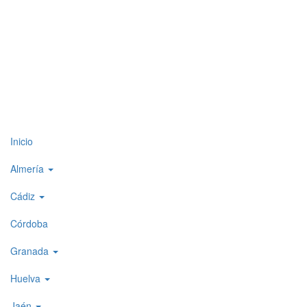
Top
Inicio
level
Almería
menu
Cádiz
1
Córdoba
Granada
Huelva
Jaén