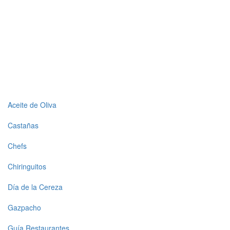
Top
Aceite de Oliva
level
Castañas
menu
Chefs
1
Chiringuitos
Día de la Cereza
Gazpacho
Guía Restaurantes