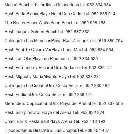
Macaé BeachUrb.Jardines GolondrinasTel. 952 834 934
Rest. Perla BlancaPlaya Hotel Don CarlosTel. 952 835 914
The Beach HouseWhite Pearl BeachTel. 952 928 158
Rest. Luque’sGolden BeachTel. 952 837 862
Chiringuito Las MimosasPlaya Real ZaragozaTel. 619 880 754
Rest. Aqui Te Quiero VerPlaya Luna MarTel. 952 834 554
Rest. Las OlasPlaya de PinomarTel. 952 834 529
Rest. Fernando y Encarni Urb. Andasol>Tel. 952 839 121
Rest. Miguel y MariaAlvarito PlayaTel. 952 838 281
Chiringuito La CubanaUrb. Costa BellaTel. 952 830 162
Rest. PodiumUrb. Costa BellaTel. 952 836 170
Merendero CopacabanaUrb. Playa del ArenalTel. 952 837 555
Rest. ScorpionUrb. Playa del ArenalTel. 952 832 874
Charli Bar & RestaurantPlaya ArenalTel. 952 113 192
Hippopotamus BeachUrb. Las ChapasTel. 608 454 457