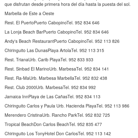
que disfrutan desde primera hora del día hasta la puesta del sol.
Marbella de Este a Oeste
Rest. El PuertoPuerto CabopinoTel. 952 834 646
La Lonja Beach BarPuerto CabopinoTel. 952 834 646
Andy's Beach RestaurantPuerto CabopinoTel. 952 113 826
Chiringuito Las DunasPlaya ArtolaTel. 952 113 315
Rest. TrianaUrb. Carib PlayaTel. 952 833 933
Rest. Sinbad El MarinoUrb. MarbesaTel. 952 834 141
Rest. Ra-MaUrb. Marbesa MarbellaTel. 952 832 438
Rest. Club 2000Urb. MarbesaTel. 952 834 992
Jamaica InnPlaya de Las CañasTel. 952 834 113
Chiringuito Carlos y Paula Urb. Hacienda PlayaTel. 952 113 986
Merendero CristinaUrb. Rancho ParkTel. 952 832 725
Tropical BeachDon Carlos BeachTel. 952 835 477
Chiringuito Los TonyHotel Don CarlosTel. 952 113 142