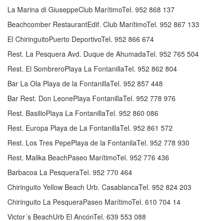
La Marina di GiuseppeClub MarítimoTel. 952 868 137
Beachcomber RestaurantEdif. Club MarítimoTel. 952 867 133
El ChiringuitoPuerto DeportivoTel. 952 866 674
Rest. La Pesquera Avd. Duque de AhumadaTel. 952 765 504
Rest. El SombreroPlaya La FontanillaTel. 952 862 804
Bar La Ola Playa de la FontanillaTel. 952 857 448
Bar Rest. Don LeonePlaya FontanillaTel. 952 778 976
Rest. BasilioPlaya La FontanillaTel. 952 860 086
Rest. Europa Playa de La FontanillaTel. 952 861 572
Rest. Los Tres PepePlaya de la FontanilaTel. 952 778 930
Rest. Malika BeachPaseo MarítimoTel. 952 776 436
Barbacoa La PesqueraTel. 952 770 464
Chiringuito Yellow Beach Urb. CasablancaTel. 952 824 203
Chiringuito La PesqueraPaseo MarítimoTel. 610 704 14
Victor´s BeachUrb El AncónTel. 639 553 088