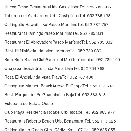
Nuevo Reino RestaurantUrb. CastiglioneTel. 952 786 666
Taberna del AlarbarderoUrb. CastiglioneTel. 952 785 138
Chiringuito Hawaii – KaiPaseo MarítimoTel. 952 787 757
Restaurant FlamingoPaseo MarítimoTel. 952 785 331
Restaurant El AbrevaderoPaseo MarítimoTel. 952 785 332
Rest. El NiniAvda. del MediterráneoTel. 952 780 986
Bora Bora Beach ClubAvda. del MediterráneoTel. 952 789 100
Guayaba BeachUrb. Linda Vista BajaTel. 952 784 969
Rest. El AnclaLinda Vista PlayaTel. 952 787 496
Chiringuito Mamen BeachArroyo El ChopoTel. 952 113 618
Rest. Parque del SolGuadalmina BajaTel. 952 883 618
Estepona de Este a Oeste
Club Playa Residencia Isdabe Urb. Isdabe Tel. 952 883 977
Restaurant Roberto Beach Urb. Benamara Tel. 952 113 625
Chiringuito La Cigala Ctra. Cádiz, Km. 167 Tel. 952 885 055