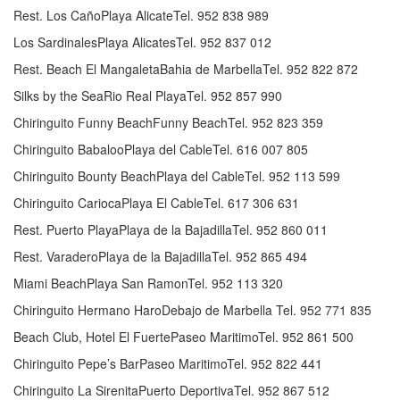
Rest. Los CañoPlaya AlicateTel. 952 838 989
Los SardinalesPlaya AlicatesTel. 952 837 012
Rest. Beach El MangaletaBahia de MarbellaTel. 952 822 872
Silks by the SeaRio Real PlayaTel. 952 857 990
Chiringuito Funny BeachFunny BeachTel. 952 823 359
Chiringuito BabalooPlaya del CableTel. 616 007 805
Chiringuito Bounty BeachPlaya del CableTel. 952 113 599
Chiringuito CariocaPlaya El CableTel. 617 306 631
Rest. Puerto PlayaPlaya de la BajadillaTel. 952 860 011
Rest. VaraderoPlaya de la BajadillaTel. 952 865 494
Miami BeachPlaya San RamonTel. 952 113 320
Chiringuito Hermano HaroDebajo de Marbella Tel. 952 771 835
Beach Club, Hotel El FuertePaseo MaritimoTel. 952 861 500
Chiringuito Pepe’s BarPaseo MaritimoTel. 952 822 441
Chiringuito La SirenitaPuerto DeportivaTel. 952 867 512