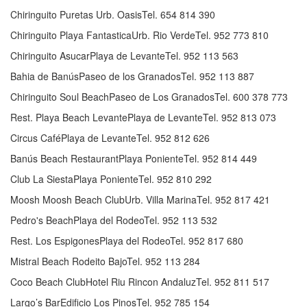
Chiringuito Puretas Urb. OasisTel. 654 814 390
Chiringuito Playa FantasticaUrb. Rio VerdeTel. 952 773 810
Chiringuito AsucarPlaya de LevanteTel. 952 113 563
Bahia de BanúsPaseo de los GranadosTel. 952 113 887
Chiringuito Soul BeachPaseo de Los GranadosTel. 600 378 773
Rest. Playa Beach LevantePlaya de LevanteTel. 952 813 073
Circus CaféPlaya de LevanteTel. 952 812 626
Banús Beach RestaurantPlaya PonienteTel. 952 814 449
Club La SiestaPlaya PonienteTel. 952 810 292
Moosh Moosh Beach ClubUrb. Villa MarinaTel. 952 817 421
Pedro's BeachPlaya del RodeoTel. 952 113 532
Rest. Los EspigonesPlaya del RodeoTel. 952 817 680
Mistral Beach Rodeito BajoTel. 952 113 284
Coco Beach ClubHotel Riu Rincon AndaluzTel. 952 811 517
Largo’s BarEdificio Los PinosTel. 952 785 154