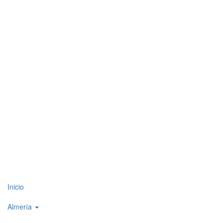
Top
Inicio
level
Almería
menu