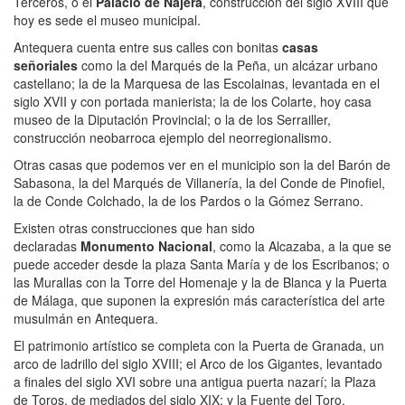
Terceros, o el
Palacio de Nájera
, construcción del siglo XVIII que
hoy es sede el museo municipal.
Antequera cuenta entre sus calles con bonitas
casas
señoriales
como la del Marqués de la Peña, un alcázar urbano
castellano; la de la Marquesa de las Escolainas, levantada en el
siglo XVII y con portada manierista; la de los Colarte, hoy casa
museo de la Diputación Provincial; o la de los Serrailler,
construcción neobarroca ejemplo del neorregionalismo.
Otras casas que podemos ver en el municipio son la del Barón de
Sabasona, la del Marqués de Villanería, la del Conde de Pinofiel,
la de Conde Colchado, la de los Pardos o la Gómez Serrano.
Existen otras construcciones que han sido
declaradas
Monumento Nacional
, como la Alcazaba, a la que se
puede acceder desde la plaza Santa María y de los Escribanos; o
las Murallas con la Torre del Homenaje y la de Blanca y la Puerta
de Málaga, que suponen la expresión más característica del arte
musulmán en Antequera.
El patrimonio artístico se completa con la Puerta de Granada, un
arco de ladrillo del siglo XVIII; el Arco de los Gigantes, levantado
a finales del siglo XVI sobre una antigua puerta nazarí; la Plaza
de Toros, de mediados del siglo XIX; y la Fuente del Toro.