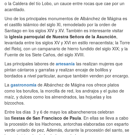
o la Caldera del tío Lobo, un cauce entre rocas que cae por un
acantilado.
Uno de los principales monumentos de Albánchez de Mágina es
el castillo islámico del siglo XI, remodelado por la orden de
Santiago en los siglos XIV y XV. También es interesante visitar
la
iglesia parroquial de Nuestra Señora de la Asunción
,
levantada entre los siglos XV y XVI en estilo renacentista; la Torre
del Reloj, con un campanario de hierro fundido del siglo XIX; y la
Fuente de los Siete Caños, del siglo XVIII.
Las principales labores de
artesanía
las realizan mujeres que
pintan cántaros y garrafas y realizan encaje de bolillos y
bordados a nivel particular, aunque también venden por encargo.
La
gastronomía
de Albánchez de Mágina nos ofrece platos
como los borullos, la morcilla de red, los andrajos y el guiso de
maíz, y dulces como los almendrados, las hojuelas y los
bizcochos.
Entre los días 3 y 6 de mayo los albancheneros celebran
las
fiestas de San Francisco de Paula
. En ellas se lleva a cabo
la procesión de los Hachones, antorchas elaboradas con esparto
verde untado de pez. Además, durante la procesión del santo, se