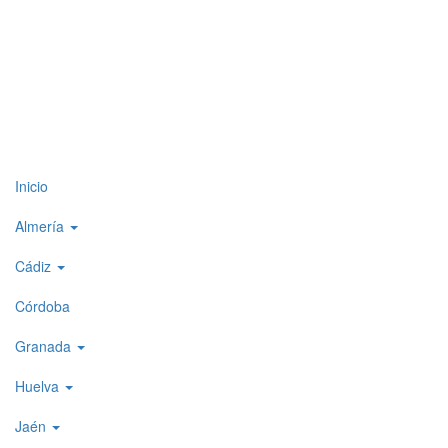
Top
Inicio
level
Almería
menu
Cádiz
1
Córdoba
Granada
Huelva
Jaén