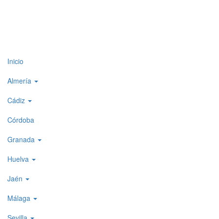
Top
Inicio
level
Almería
menu
Cádiz
1
Córdoba
Granada
Huelva
Jaén
Málaga
Sevilla