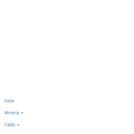
Top
Inicio
level
Almería
menu
Cádiz
1