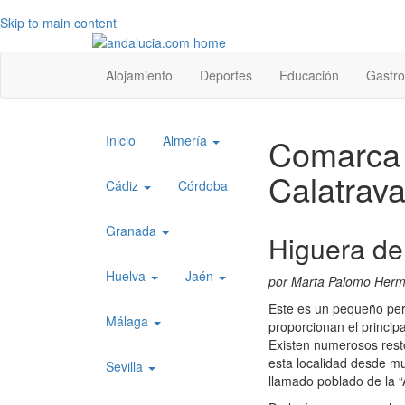
Skip to main content
Top
Alojamiento
Deportes
Educación
Gastr
level
menu
Top
Comarca 
Inicio
Almería
level
Calatrav
menu
Cádiz
Córdoba
1
Granada
Higuera de
Huelva
Jaén
por Marta Palomo Her
Este es un pequeño pero
Málaga
proporcionan el princip
Existen numerosos res
esta localidad desde mu
Sevilla
llamado poblado de la “