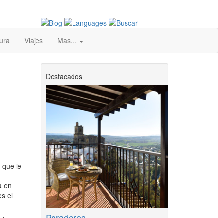
ura
Viajes
Mas...
Destacados
 que le
a en
es el
Paradores