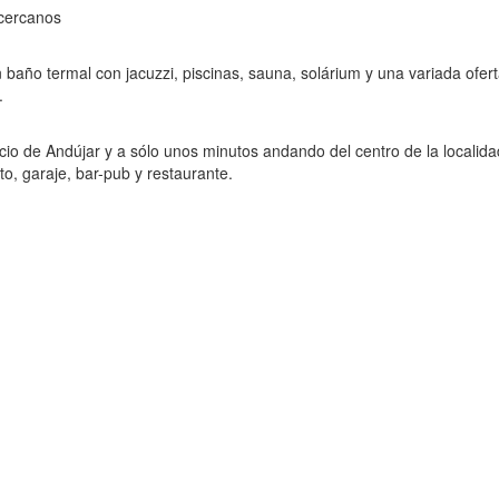
 cercanos
o
n baño termal con jacuzzi, piscinas, sauna, solárium y una variada ofer
.
cio de Andújar y a sólo unos minutos andando del centro de la localida
, garaje, bar-pub y restaurante.