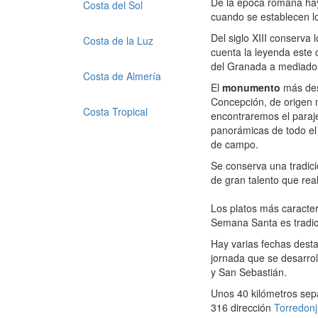
De la época romana hay
Costa del Sol
cuando se establecen lo
Del siglo XIII conserva
Costa de la Luz
cuenta la leyenda este c
del Granada a mediados
Costa de Almería
El
monumento
más des
Concepción, de origen m
Costa Tropical
encontraremos el paraje
panorámicas de todo el 
de campo.
Se conserva una tradici
de gran talento que rea
Los platos más caracter
Semana Santa es tradic
Hay varias fechas desta
jornada que se desarrol
y San Sebastián.
Unos 40 kilómetros sepa
316 dirección
Torredon