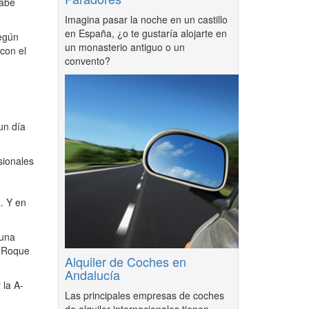
rabe
Imagina pasar la noche en un castillo
en España, ¿o te gustaría alojarte en
según
un monasterio antiguo o un
 con el
convento?
un día
sionales
. Y en
 una
n Roque
Alquiler de Coches en
Andalucía
 la A-
Las principales empresas de coches