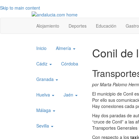
Skip to main content
Top
Alojamiento
Deportes
Educación
Gastr
level
menu
Top
Conil de 
Inicio
Almería
level
menu
Cádiz
Córdoba
Transporte
1
Granada
por Marta Palomo Her
El municipio de Conil e
Huelva
Jaén
Por ello sus comunicac
Hay conexiones cada poc
Málaga
Hay dos paradas de aut
“cruce de Conil” a las a
Sevilla
Transportes Generales C
Con respecto a los
taxi