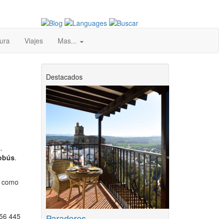
ura
Viajes
Mas...
Destacados
.
obús
.
o como
956 445
Paradores