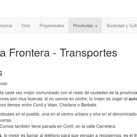
onomía
Ocio
Propiedades
Provincias
Sociedad y Cult
la Frontera - Transportes
s
moso
stá cada vez mejor comunicado con el resto de ciudades de la provincia
iones son muy buenas, si no vamos en coche, lo mejor es coger el
aut
o tiempo entre Conil y Vejer, Chiclana o Barbate.
obuses en el pueblo, una en el centro urbano y otra en el denominad
fueras.
omes también tiene parada en Conil, en la calle Carretera.
s
, lo mejor es llamar al teléfono para que vengan a recogernos, es el 