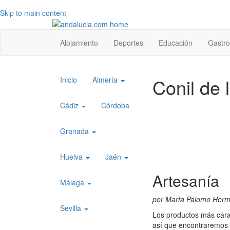
Skip to main content
Top
Alojamiento
Deportes
Educación
Gastr
level
menu
Top
Conil de 
Inicio
Almería
level
menu
Cádiz
Córdoba
1
Granada
Huelva
Jaén
Artesanía
Málaga
por Marta Palomo Her
Sevilla
Los productos más carac
así que encontraremos 