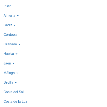
Top
Inicio
level
Almería
menu
Cádiz
1
Córdoba
Granada
Huelva
Jaén
Málaga
Sevilla
Costa del Sol
Costa de la Luz