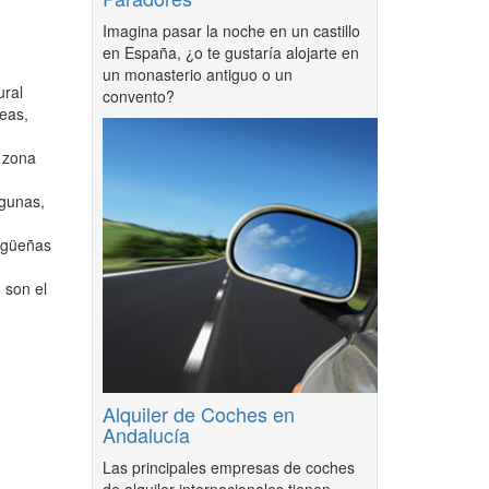
Imagina pasar la noche en un castillo
en España, ¿o te gustaría alojarte en
un monasterio antiguo o un
ural
convento?
eas,
 zona
agunas,
cigüeñas
 son el
Alquiler de Coches en
Andalucía
Las principales empresas de coches