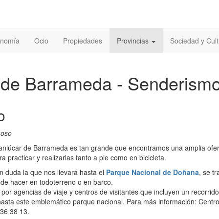
onomía
Ocio
Propiedades
Provincias
Sociedad y Cult
 de Barrameda - Senderism
o
moso
Sanlúcar de Barrameda es tan grande que encontramos una amplia ofer
 practicar y realizarlas tanto a pie como en bicicleta.
n duda la que nos llevará hasta el
Parque Nacional de Doñana
, se tr
ede hacer en todoterreno o en barco.
por agencias de viaje y centros de visitantes que incluyen un recorrido
hasta este emblemático parque nacional. Para más información: Centro
 36 38 13.