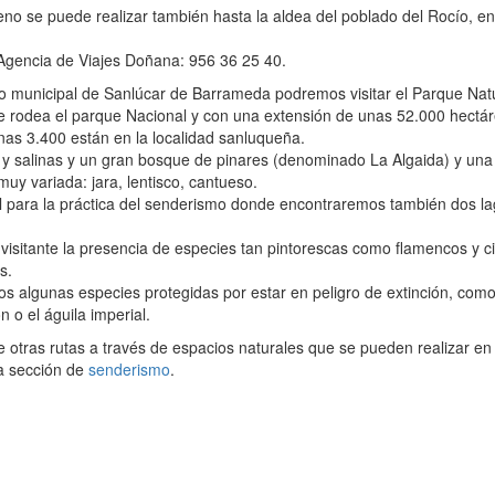
reno se puede realizar también hasta la aldea del poblado del Rocío, en
Agencia de Viajes Doñana: 956 36 25 40.
ino municipal de Sanlúcar de Barrameda podremos visitar el Parque Nat
 rodea el parque Nacional y con una extensión de unas 52.000 hectár
nas 3.400 están en la localidad sanluqueña.
 salinas y un gran bosque de pinares (denominado La Algaida) y una
muy variada: jara, lentisco, cantueso.
eal para la práctica del senderismo donde encontraremos también dos l
 visitante la presencia de especies tan pintorescas como flamencos y 
s.
 algunas especies protegidas por estar en peligro de extinción, como
n o el águila imperial.
otras rutas a través de espacios naturales que se pueden realizar en
ra sección de
senderismo
.