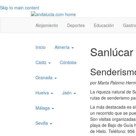
Skip to main content
Top
Alojamiento
Deportes
Educación
Gastr
level
menu
Top
Sanlúcar
Inicio
Almería
level
menu
Cádiz
Córdoba
Senderism
1
Granada
por Marta Palomo Her
La riqueza natural de 
Huelva
Jaén
rutas de senderismo para
La más destacada es si
Málaga
un recorrido que se pu
Son visitas organizadas 
Sevilla
playa de Bajo de Guía 
de Hielo. Teléfono: 956