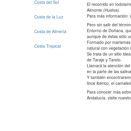
Costa del Sol
El recorrido en todoter
Almonte (Huelva).
Para más información: 
Costa de la Luz
Pero sin salir del térm
Entorno de Doñana, que
Costa de Almería
aunque de éstas sólo u
Formado por marismas y
Costa Tropical
natural con vegetación 
Se trata de un sitio id
de Taraje y Tarelo.
Llamará la atención del
en la parte de las salina
Y también encontraremos
lince ibérico, el camaleó
Para conocer más sobre 
Andalucía, visite nuest