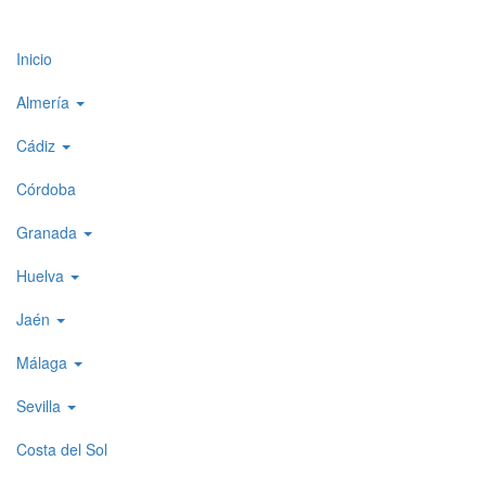
Top
Inicio
level
Almería
menu
Cádiz
1
Córdoba
Granada
Huelva
Jaén
Málaga
Sevilla
Costa del Sol